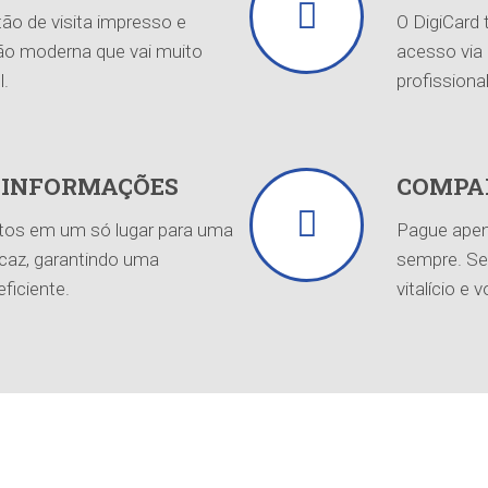
ão de visita impresso e
O DigiCard
o moderna que vai muito
acesso via 
l.
profission
 INFORMAÇÕES
COMPA
tos em um só lugar para uma
Pague apen
icaz, garantindo uma
sempre. Se
ficiente.
vitalício e 