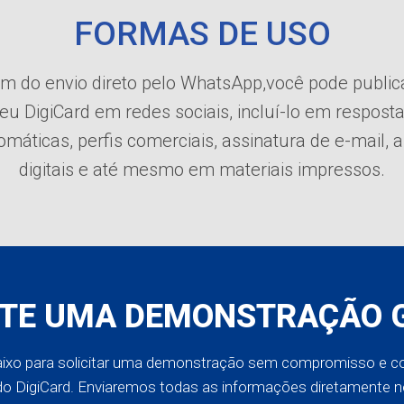
FORMAS DE USO
m do envio direto pelo WhatsApp,você pode public
eu DigiCard em redes sociais, incluí-lo em respost
omáticas, perfis comerciais, assinatura de e-mail, a
digitais e até mesmo em materiais impressos.
ITE UMA DEMONSTRAÇÃO 
aixo para solicitar uma demonstração sem compromisso e co
o DigiCard. Enviaremos todas as informações diretamente 