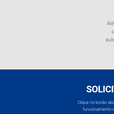
Alé
s
aut
SOLIC
Clique no botão ab
funcionamento d