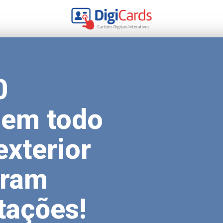
0
s em todo
exterior
aram
tações!