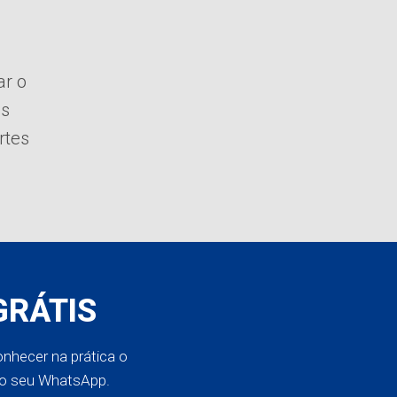
ar o
as
rtes
GRÁTIS
nhecer na prática o
no seu WhatsApp.