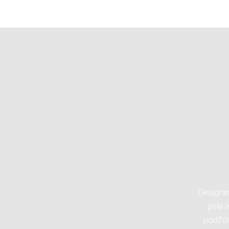
Designe
pela 
portfó