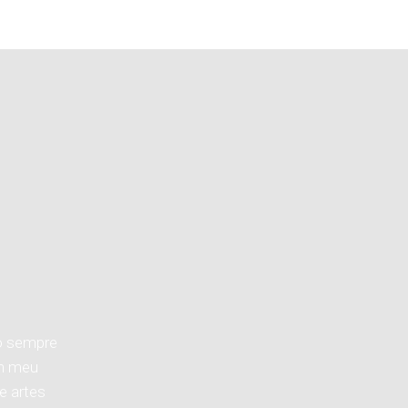
o sempre
em meu
e artes