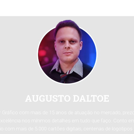
DESIGNER RESPONSÁVEL
AUGUSTO DALTOE
r Gráfico com mais de 15 anos de atuação no mercado, prez
excelência nos mínimos detalhes em tudo que faço. Conto 
lio com mais de 5.000 cartões digitais, centenas de logotipos 